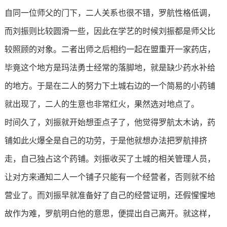
自同一位师父的门下，二人关系也很不错，罗航性格低调，
而刘振则比较圆滑一些，因此在学艺的时候刘振都是师父比
较照顾的对象。二者出师之后相约一起在盟重开一家药店，
毕竟这个地方是玛法勇士经常的落脚地，就是缺少药水补给
的地方。于是在二人的努力下土城右边的一个简易的小药铺
就出现了，二人的生意也非常红火，果然选对地点了。
时间久了，刘振就开始想歪点子了，他觉得罗航太木讷，药
铺如此火爆全是自己的功劳，于是他就想办法把罗航排挤
走，自己独占这个药铺。刘振收买了土城的相关管理人员，
让对方来通知二人一个铺子只能有一个经营者，否则就不给
营业了。而刘振早就准备好了自己的经营证明，还假惺惺地
故作为难，罗航明白他的意思，便提出自己离开。就这样，