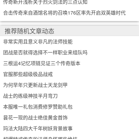
传奇新开浅析关于烈火剑法的三点认知
合击传奇来自酒馆名将的召唤176区率先开启双英雄时代
推荐随机文章动态
非常实用且意义非凡的法师技能
团战是否就得选择不一样职业来组队吗
三根运4记忆项链见证三个传奇版本
官服那些超级极品战戒
为何早年只更新战士天龙剑甲
战士的练级神技半月弯刀
本服唯一礼包消费修罗赞助礼包
昙花一现的战士绝佳黄金首饰
玛法大陆四大千年树妖背景故事