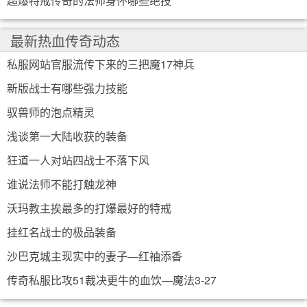
超爆特戒传奇的法师身怀哪些绝技
最新热血传奇动态
私服网站官服流传下来的三把魔17神兵
新版战士有哪些强力技能
驭兽师的泡点精灵
浅谈第一大陆收获的装备
狂道一人对站四战士不落下风
谁说法师不能打触龙神
沃玛教主挨最多的打爆最好的特戒
挂红名战士的极品装备
沙巴克城主现实中的妻子—红袖添香
传奇私服比攻51裁决更牛的血饮—魔法3-27