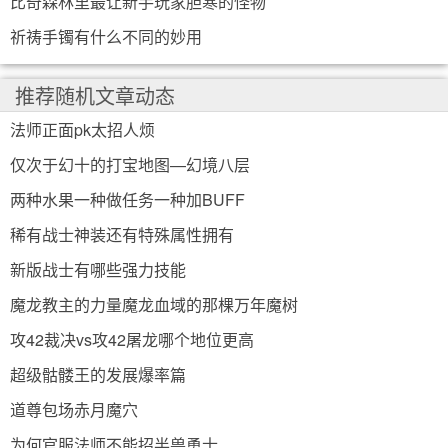
比奇森林里最让新手玩家胆寒的怪物
祈祷手镯有什么不同的妙用
推荐随机文章动态
法师正面pk太招人烦
仅次于幻十的打宝地图—幻境八层
两种水果一种做任务一种加BUFF
稀有战士神装还有特殊属性拥有
新版战士有哪些强力技能
魔龙教主的力量魔龙血域的那棵万年魔树
攻42裁决vs攻42屠龙哪个地位更高
超级骷髅王的发展爆率篇
道尊包场赤月魔穴
为何官服法师不能招半兽勇士