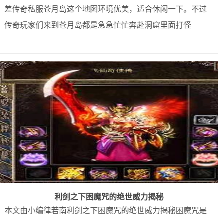
差传奇私服苍月岛这个地图环境优美，适合休闲一下。不过
传奇玩家们来到苍月岛都是急急忙忙奔赴洞窟里面打怪
利剑之下困魔咒的绝世威力揭秘
本文由小编律若南利剑之下困魔咒的绝世威力揭秘困魔咒是