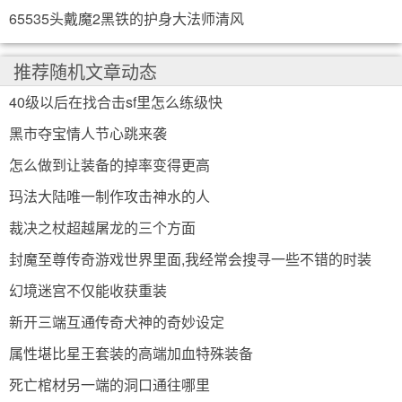
65535头戴魔2黑铁的护身大法师清风
推荐随机文章动态
40级以后在找合击sf里怎么练级快
黑市夺宝情人节心跳来袭
怎么做到让装备的掉率变得更高
玛法大陆唯一制作攻击神水的人
裁决之杖超越屠龙的三个方面
封魔至尊传奇游戏世界里面,我经常会搜寻一些不错的时装
幻境迷宫不仅能收获重装
新开三端互通传奇犬神的奇妙设定
属性堪比星王套装的高端加血特殊装备
死亡棺材另一端的洞口通往哪里