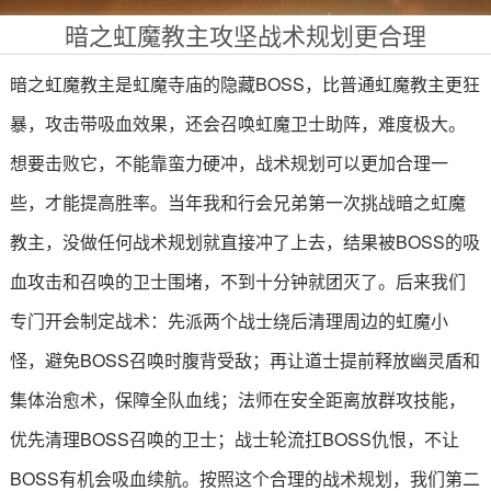
暗之虹魔教主攻坚战术规划更合理
暗之虹魔教主是虹魔寺庙的隐藏BOSS，比普通虹魔教主更狂
暴，攻击带吸血效果，还会召唤虹魔卫士助阵，难度极大。
想要击败它，不能靠蛮力硬冲，战术规划可以更加合理一
些，才能提高胜率。当年我和行会兄弟第一次挑战暗之虹魔
教主，没做任何战术规划就直接冲了上去，结果被BOSS的吸
血攻击和召唤的卫士围堵，不到十分钟就团灭了。后来我们
专门开会制定战术：先派两个战士绕后清理周边的虹魔小
怪，避免BOSS召唤时腹背受敌；再让道士提前释放幽灵盾和
集体治愈术，保障全队血线；法师在安全距离放群攻技能，
优先清理BOSS召唤的卫士；战士轮流扛BOSS仇恨，不让
BOSS有机会吸血续航。按照这个合理的战术规划，我们第二