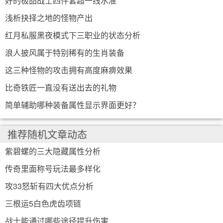
好的极品战士四件套超一线水准
浅析抉择之地的怪物产出
红月私服黑夜模式下三职业的状态分析
浪人披风属于特别稀有的生肖装备
这三种怪物的攻击拥有高度麻痹效果
比奇铁匠一直没有送出去的礼物
简单辅助哪种装备属性显示界面更好？
推荐随机文章动态
紫碧螺的三大隐藏属性分析
传奇里面称号玩法最多样化
攻33怒斩有四大优点分析
三根运5白色虎齿项链
战士能通过哪些途径提升伤害