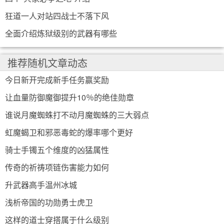
狂道一人对站四战士不落下风
全面介绍炼狱级别的武器有哪些
推荐随机文章动态
今日新开完成新手任务赢奖励
让血量防御魔御提升10％的绝佳勋章
谁说月魔蜘蛛打不动月魔蜘蛛的三大弱点
虹魔蝎卫和邪恶毒蛇的爆率哪个更好
骑士手镯五个维度的凶猛属性
传奇的祈祷项链伤害能力如何
升武器高手温州冰城
浅析帝国的功勋勇士虎卫
这样的道士穿搭属于什么级别