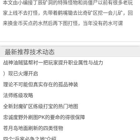
本文由小编接丁辰矿洞的特殊怪物和尚僵尸以前有很多老玩
家上线不去打怪，先带着鹤嘴锄去比奇矿区挖一会儿矿，回
来换金币买点药水然后再下图打怪，当年没有药水可谓
最新推荐技术动态
战神油贼猛帮衬一把玩家提升职业属性与战力
）现已火爆开启
理论不可能但真实存在的孤品神装
法师练级攻略
全新封魔矿区练级打宝的热门地图
忠诚度野外刷图PK的要命的得很保障
苍月岛地面刷新的四类怪物
四个“兵家必争之地”介绍