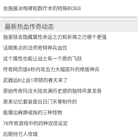
会施展冰咆哮和群疗术的特殊BOSS
最新热血传奇动态
独家除去隐藏属性命运之刃和祈祷之刃哪个更强
话题焦点的法师奇特神兵血饮
这个属性也能让战士有一个质的飞跃
传奇网页版6秒内攻击力大幅提升的绝版神兵
武器运8让运1项链的春天来了
原始传奇玛法大陆充满历史感的独特风景龙骨
原来记忆套装是白日门天尊制作的
能爆出麻痹戒指的三种怪物
76传奇游戏中的四种双倍设定
后期待万人攻城